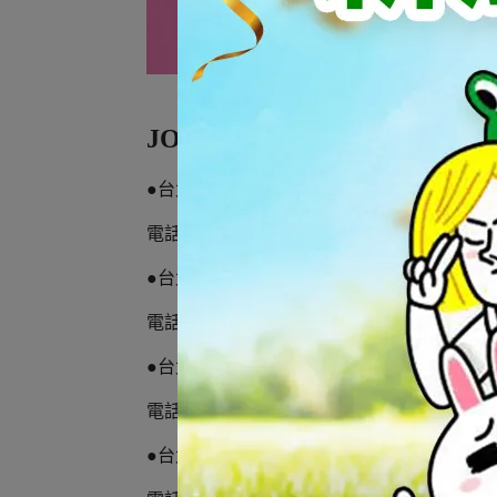
JOY Hair
喜悅髮型SPA館
--各
●台北 長春館 地址:台北市長春路22號2樓
電話:(02)2561-6894
●台北 忠孝館 地址:台北市忠孝東路四段177
電話:(02)2771-8708
●台北 士林館 地址:台北市中山北路五段647
電話:(02)2837-7373
●台北 板橋館 地址:新北市板橋區館前東路20