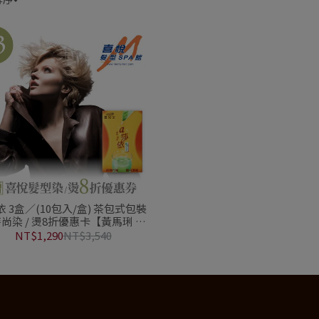
依 3盒／(10包入/盒) 茶包式包裝
尚染 / 燙8折優惠卡【黃馬琍 喜
悅髮型SPA館】
NT$1,290
NT$3,540