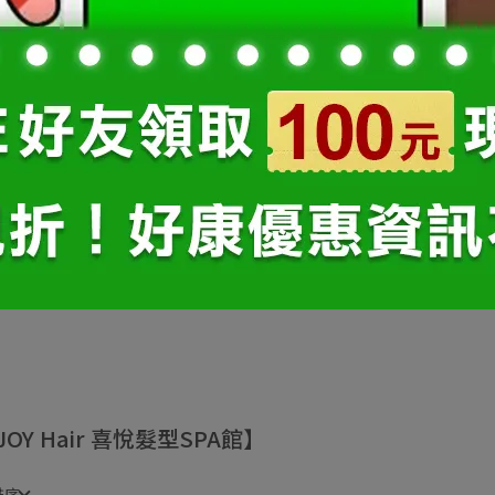
樓
號1樓
JOY Hair 喜悅髮型SPA館】
排序