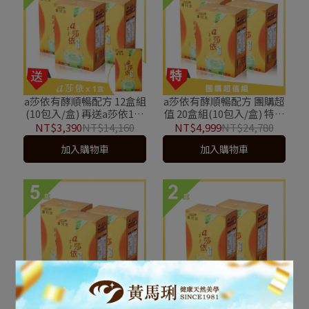
a莎依有酵順暢配方 12盒組
a莎依有酵順暢配方 團購超
(10包入/盒) 再送a莎依1盒
值 20盒組(10包入/盒) 特惠
茶包式包裝
商品無累積紅利
NT$3,390
NT$14,160
NT$4,999
NT$24,780
加入購物車
加入購物車
a莎依有酵配方 5盒組(10包
a莎依有酵順暢配方 2盒組