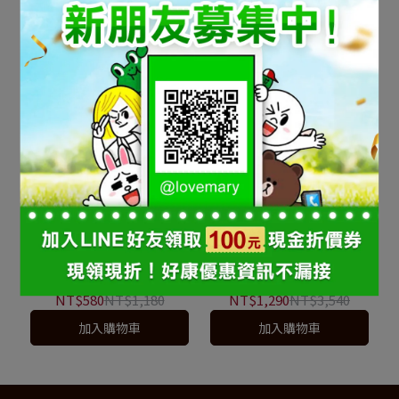
入/盒) 茶包式包裝
(10包入/盒) 茶包式包裝
NT$1,580
NT$6,670
NT$990
NT$2,360
加入購物車
加入購物車
a莎依 1盒／(10包入/盒)茶
a莎依 3盒／(10包入/盒) 茶
包式包裝【黃馬琍 喜兒
包式包裝 送時尚染 / 燙8折
法】
優惠卡【黃馬琍 喜悅髮型
NT$580
NT$1,180
NT$1,290
NT$3,540
SPA館】
加入購物車
加入購物車